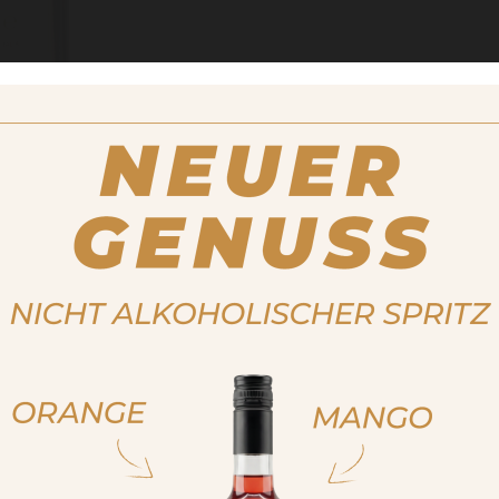
cken
 RUSSIAN
WHIT