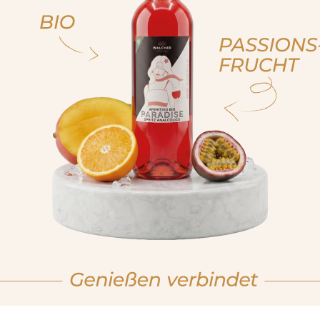
ja, ich bin volljährig
ich bin nicht volljähr
, sono già maggiorenne
non sono maggioren
 am of legal drinking age
No I am not of legal drink
STRAWBERRY
A