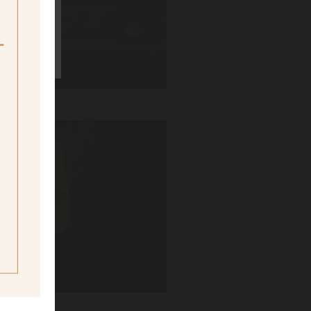
ig
ne
ing age
GROJITO