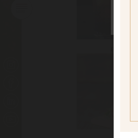
sí
Yes I
FROZEN 