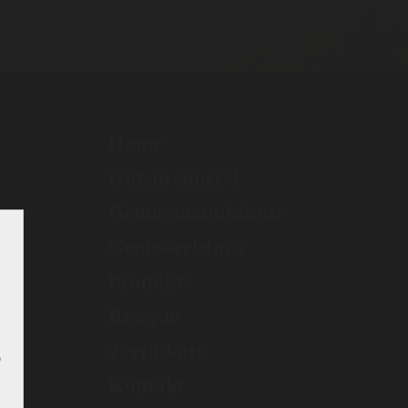
Home
Gutsbrennerei
Genussmanufaktur
Genusserlebnis
Produkte
Rezepte
Zertifikate
b
Kontakt