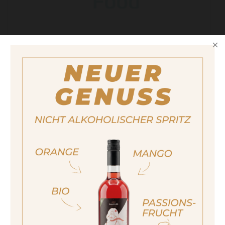
IFS8
mehr
ja, ich bin volljährig
sí, sono già maggiorenne
Yes I am of legal drinking age
ich bin nicht volljährig