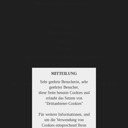
MwSt.-Nr. IT 01180270215
Impressum
Privacy Policy
Cookies
Partner
Allgemeine Verkaufsbedingungen (B2C)
OS Plattform
MITTEILUNG
Gesellschaftskapital: € 500.000,00
Sehr geehrte Besucherin, sehr
Bio Produkte kontrolliert durch AbCert ITBIO013
geehrter Besucher,
diese Seite benutzt Cookies und
erlaubt das Setzen von
"Drittanbieter-Cookies"
Home
Für weitere Informationen, und
Gutsbrennerei
um die Verwendung von
Cookies entsprechend Ihren