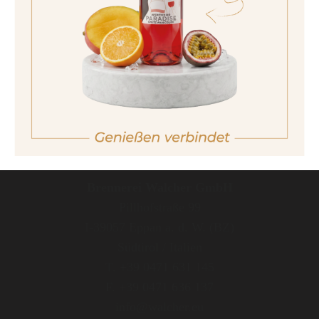
non sono maggiorenne
No I am not of legal drinking age
Brennerei Walcher GmbH
Pillhofstraße 99
I-39057 Eppan a. d. W. (BZ)
Südtirol / Italien
T. +39 0471 631 145
F. +39 0471 636 137
info@walcher.eu