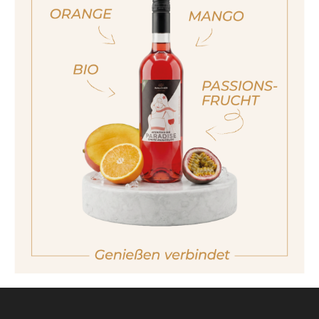
ja, ich bin volljährig
sí, sono già maggiorenne
Yes I am of legal drinking age
ich bin nicht volljährig
non sono maggiorenne
No I am not of legal drinking age