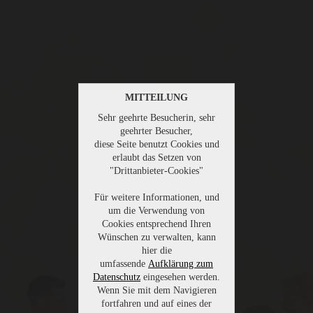
MITTEILUNG
Sehr geehrte Besucherin, sehr
geehrter Besucher,
diese Seite benutzt Cookies und
erlaubt das Setzen von
"Drittanbieter-Cookies"
Für weitere Informationen, und
um die Verwendung von
Cookies entsprechend Ihren
Wünschen zu verwalten, kann
hier die
umfassende
Aufklärung zum
Datenschutz
eingesehen werden.
Wenn Sie mit dem Navigieren
fortfahren und auf eines der