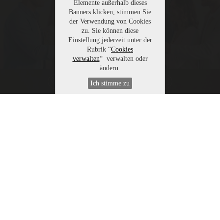
Elemente außerhalb dieses
Banners klicken, stimmen Sie
der Verwendung von Cookies
zu. Sie können diese
Einstellung jederzeit unter der
Rubrik “
Cookies
verwalten
“ verwalten oder
ändern.
Ich stimme zu
Familie Walcher
Seit neun Generationen bewirtschaftet unsere Familie
dieses wunderbare Land.
Das trägt Früchte.
Eppan in Südtirol: ein kleines Paradies, eingebettet
zwischen malerischen Weinbergen und fruchtbaren