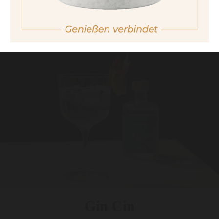
unbeschwerten Mocktailgenuss in Vollendung.
Libertas - non alcoholic spirits
Gin Cin