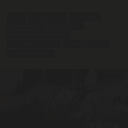
Klassiker der Barszene.
Gin
Vermouth Bio
Vodka Bio
Amaretto Bio
25 Bitter Bio
Rum Amber Selection Bio
Anima d'Arancia Bio
Amore Eterno Bio
Caffé Arabica Bio