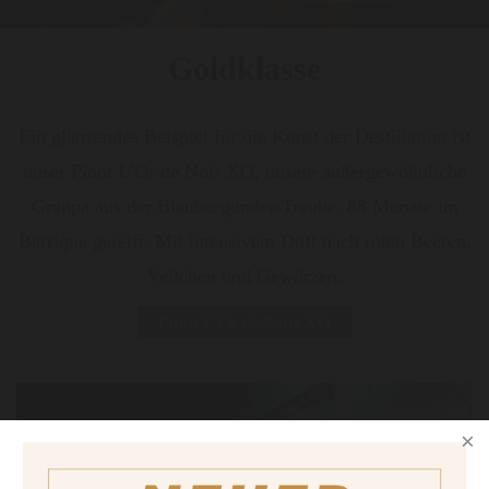
Goldklasse
Ein glänzendes Beispiel für die Kunst der Destillation ist
unser Pinot L’Or de Noir XO, unsere außergewöhnliche
Grappa aus der Blauburgunder-Traube. 88 Monate im
Barrique gereift. Mit intensivem Duft nach roten Beeren,
Veilchen und Gewürzen.
Pinot L’Or de Noir XO