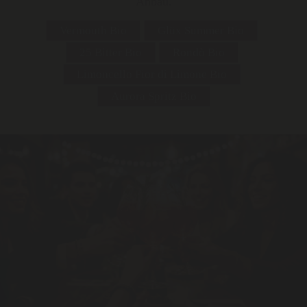
Anbau.
Vermouth Bio
Glüx Summer Bio
25 Bitter Bio
Rondò Bio
Limoncello Fior di Limone Bio
Aurora Spritz Bio