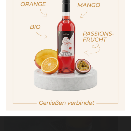
ja, ich bin volljährig
sí, sono già maggiorenne
Yes I am of legal drinking age
ich bin nicht volljährig
non sono maggiorenne
No I am not of legal drinking age
MAI TAI