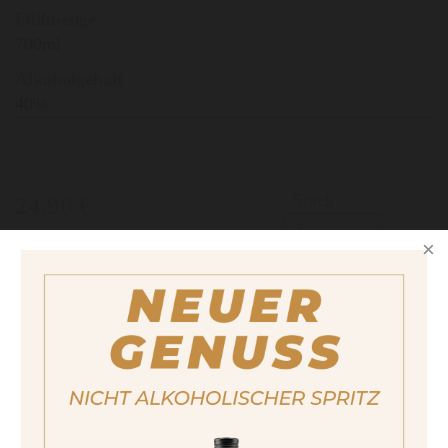
Füllmenge
700ml
Alkoholgehalt
40%
Stück
24,90 €
Wichtiger Hinweis:
Bestellungen sind nur
in Italien möglich. Für weitere
Kaufmöglichkeiten besuchen Sie bitte unsere
Partnerseite
.
CUBA LIBRE