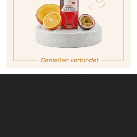
non sono maggiorenne
No I am not of legal drinking age
zurück zu
GENUSSMANUFAKTUR