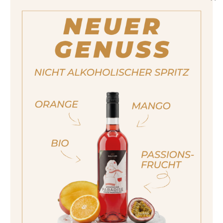
Löwenzahn, Krustentiere, Forelle,
Saibling, Äsche, Geflügel, Weich- und
Blauschimmelkäse, Sorbets, Erdbeeren.
Füllmenge
500ml
ja, ich bin volljährig
sí, sono già maggiorenne
Yes I am of legal drinking age
Stück
7,60 €
ich bin nicht volljährig
Wichtiger Hinweis:
Bestellungen sind nur
non sono maggiorenne
in Italien möglich. Für weitere
No I am not of legal drinking age
Kaufmöglichkeiten besuchen Sie bitte unsere
Partnerseite
.