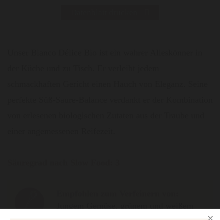
Datenblatt drucken
Unser Bianco Délice Bio ist ein wahrer Alleskönner in
der Küche und zu Tisch. Er verleiht jedem
schmackhaften Gericht einen Hauch von Eleganz. Seine
perfekte Süß-Saure-Balance verdankt er der Kombination
von erlesenen biologischen Zutaten aus der Traube und
einer angemessenen Reifezeit.
Säuregrad nach Slow Food:
3
Empfohlen zum Verfeinern von:
Jungem Gemüse, grünem und weißem
Spargel, zarten Salaten, Kresse,