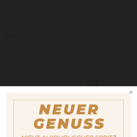
Füllmenge
500ml
Stück
10,90 €
Wichtiger Hinweis:
Bestellungen sind nur
in Italien möglich. Für weitere
Kaufmöglichkeiten besuchen Sie bitte unsere
Partnerseite
.
LECKERE REZEPTIDEEN