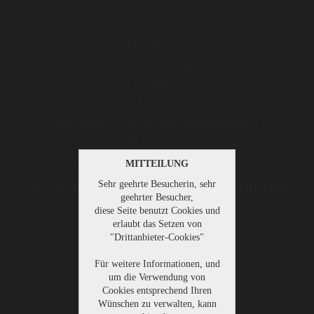
Impressum
Privacy Policy
Cookies
Partner
Allgemeine Verkaufsbedingungen (B2C)
OS Plattform
MITTEILUNG
Gesellschaftskapital: € 500.000,00
Sehr geehrte Besucherin, sehr
Bio Produkte kontrolliert durch AbCert ITBIO013
geehrter Besucher,
diese Seite benutzt Cookies und
erlaubt das Setzen von
"Drittanbieter-Cookies"
Home
Für weitere Informationen, und
Gutsbrennerei
um die Verwendung von
Cookies entsprechend Ihren
Genussmanufaktur
Wünschen zu verwalten, kann