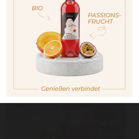
ich bin nicht volljährig
non sono maggiorenne
No I am not of legal drinking age
PINK TONIC