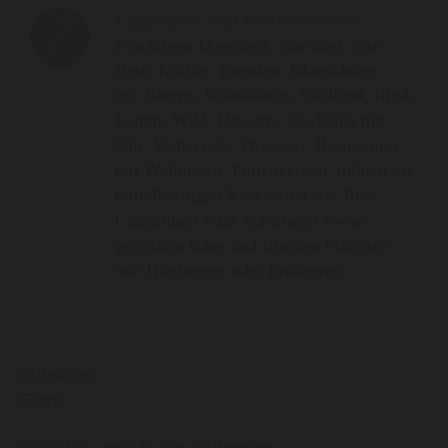
Empfohlen zum Verfeinern von:
Fruchtigen Dressings, Karotten, rote
Bete, Kürbis, Tomaten, Blattsalaten
mit Beeren, Käsesalaten, Geflügel, Rind,
Lamm, Wild, Desserts, Cocktails mit
Gin, Vodka oder Prosecco. Harmoniert
mit Walnüssen, Pinienkernen, milden bis
mittelkräftigen Käsesorten wie Brie,
Camembert oder Manchego sowie
gereiftem Käse und frischen Früchten
wie Himbeeren oder Erdbeeren.
Füllmenge
250ml
Erhältlich auch in der Füllmenge