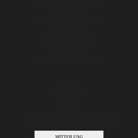
Brennerei Walcher GmbH
Pillhofstraße 99
I-39057 Eppan a. d. W. (BZ)
Südtirol / Italien
T. +39 0471 631 145
F. +39 0471 636 137
info@walcher.eu
MwSt.-Nr. IT 01180270215
Impressum
Privacy Policy
Cookies
Partner
Allgemeine Verkaufsbedingungen (B2C)
OS Plattform
MITTEILUNG