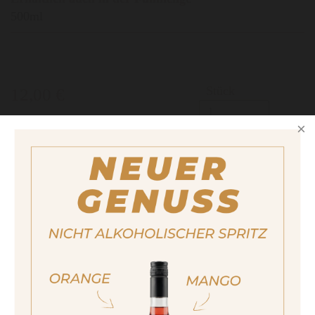
500ml
Stück
12,00 €
Wichtiger Hinweis:
Bestellungen sind nur
in Italien möglich. Für weitere
Kaufmöglichkeiten besuchen Sie bitte unsere
Partnerseite
.
LECKERE REZEPTIDEEN
ja, ich bin volljährig
HIMBEEREN, ORANGEN, WACHTELBRUST,
sí, sono già maggiorenne
CORNFLAKES, RUBUS IDAEUS
Yes I am of legal drinking age