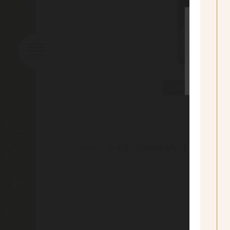
sí
Yes I
Datenblatt dru
zurück zu
GENUSSMANUFAKTUR