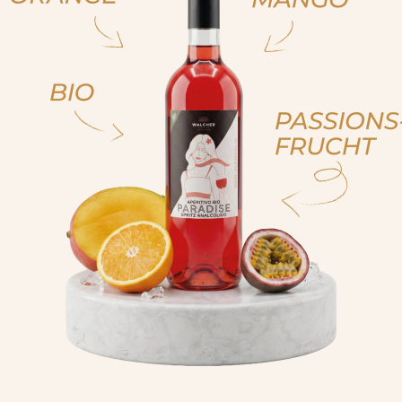
ja, ich bin volljährig
ich bin nicht volljähr
, sono già maggiorenne
non sono maggioren
 am of legal drinking age
No I am not of legal drink
cken