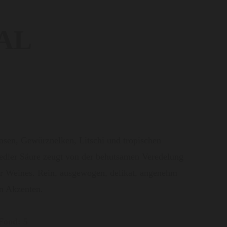
AL
osen, Gewürznelken, Litschi und tropischen
n edler Säure zeugt von der behutsamen Veredelung
er Weines. Rein, ausgewogen, delikat, angenehm
en Akzenten.
Food:
5