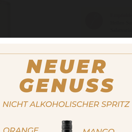
Empfohle
Hellen Sa
Salatvaria
Füllmenge
500ml
8,70 €
Wichtiger Hinweis:
Bestell
Kaufmöglichkeiten besuchen