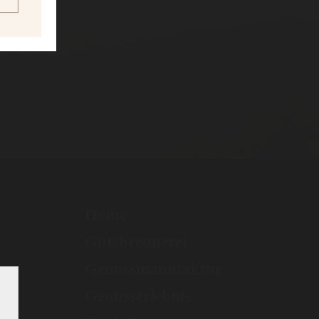
Home
Gutsbrennerei
Genussmanufaktur
Genusserlebnis