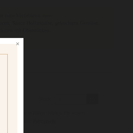
n zum Verfeinern von:
ucen, Sauce Hollandaise, gekochtem Gemüse,
tionen mit Obststücken.
Stück
ungen sind nur in Italien möglich. Für weitere
 Sie bitte unsere
Partnerseite
.