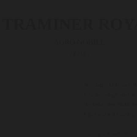
TRAMINER ROY
AGRO NOBILE
ZZZ105
Sein zarter Duft nach R
Früchten eingebettet i
des bekannten Südtirol
frisch und mit fruchtig
Säuregrad nach Slow 