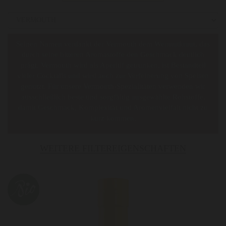
Seinen Namen verdankt der Vermouth dem Wermutkraut, das
durch seine bitteren Aromastoffe den Geschmack deutlich
prägt. Vermouth wird als Aperitif getrunken, ist Bestandteil
vieler Cocktails und wird auch zur Verfeinerung von Speisen
genutzt. Für unsere Vermouth-Spezialitäten verwenden wir
ausschließlich beste und sorgfältig ausgewählte Rohstoffe,
damit Geschmack, Komplexität und Aromenvielfalt nicht zu
kurz kommen.
WEITERE FILTEREIGENSCHAFTEN