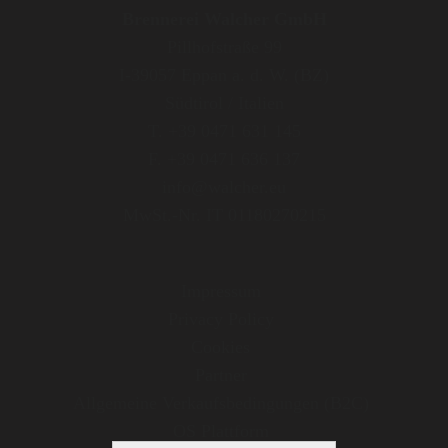
Brennerei Walcher GmbH
Pillhofstraße 99
I-39057 Eppan a. d. W. (BZ)
Südtirol / Italien
T. +39 0471 631 145
F. +39 0471 636 137
info@walcher.eu
MwSt.-Nr. IT 01180270215
Impressum
Privacy Policy
Cookies
Partner
Allgemeine Verkaufsbedingungen (B2C)
OS Plattform