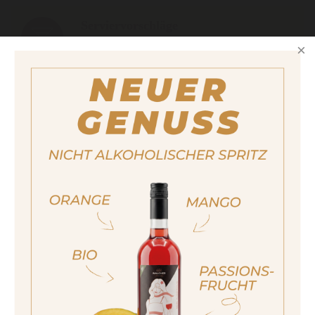
Serviervorschläge
Als Bio-Cocktailzutat, beispielsweise
zusammen mit Walcher Biostilla
Premium Gin, Walcher Biostilla Vodka,
Walcher 25 Bitter Bio oder Walcher
Rondó Bio.
Füllmenge
ja, ich bin volljährig
750ml
sí, sono già maggiorenne
Alkoholgehalt
Yes I am of legal drinking age
18%
ich bin nicht volljährig
non sono maggiorenne
Stück