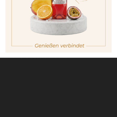
17,50 €
No I am not of legal drinking age
Wichtiger Hinweis:
Bestellungen sind nur
in Italien möglich. Für weitere
Kaufmöglichkeiten besuchen Sie bitte unsere
Partnerseite
.
zurück zu
GUTSBRENNEREI