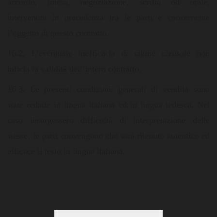
accordo, intesa, negoziazione, scritta od orale,
intervenuta in precedenza tra le parti e concernente
l’oggetto di questo contratto.
16.2. L’eventuale inefficacia di talune clausole non
inficia la validità dell’intero contratto.
16.3. Le presenti condizioni generali di vendita sono
state redatte in lingua italiana ed in lingua tedesca. Nel
caso insorgessero difficoltà di interpretazione delle
stesse, le parti convengono che sarà ritenuto autentico ed
efficace il testo in lingua italiana.