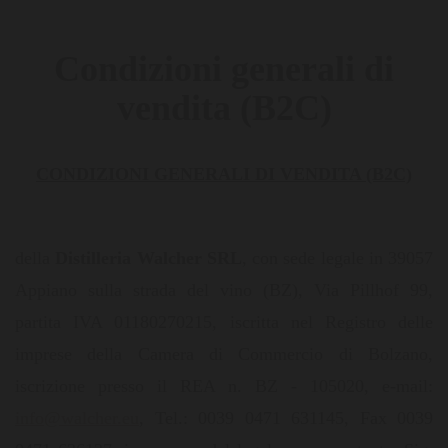
Condizioni generali di
vendita (B2C)
CONDIZIONI GENERALI DI VENDITA (B2C)
della
Distilleria Walcher SRL
, con sede legale in 39057
Appiano sulla strada del vino (BZ), Via Pillhof 99,
partita IVA 01180270215, iscritta nel Registro delle
imprese della Camera di Commercio di Bolzano,
iscrizione presso il REA n. BZ - 105020, e-mail:
info@walcher.eu
, Tel.: 0039 0471 631145, Fax 0039