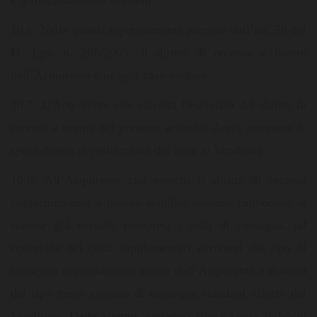
e il funzionamento dei beni.
10.6. Nelle ipotesi espressamente previste dall’art. 59 del
D. Lgs. n. 206/2005, il diritto di recesso a favore
dell’Acquirente è in ogni caso escluso.
10.7. L’Acquirente che esercita l’esercizio del diritto di
recesso a norma del presente articolo, dovrà sostenere le
spese dirette di restituzione del bene al Venditore.
10.8. All’Acquirente che eserciti il diritto di recesso
conformemente a quanto stabilito saranno rimborsate le
somme già versate, compresi i costi di consegna, ad
eccezione dei costi supplementari derivanti dal tipo di
consegna espressamente scelto dall’Acquirente e diverso
dal tipo meno costoso di consegna standard offerto dal
Venditore. Dette somme verranno rifuse senza indebito