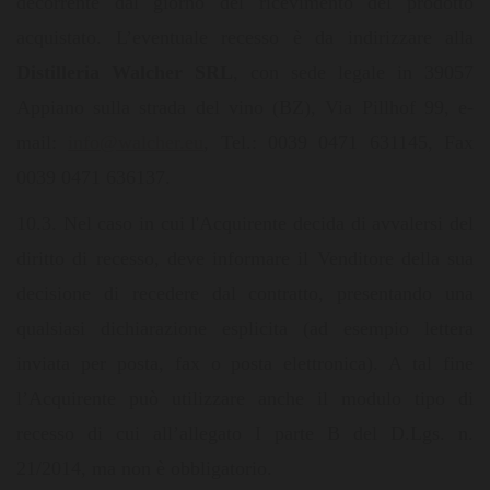
decorrente dal giorno del ricevimento del prodotto
acquistato. L’eventuale recesso è da indirizzare alla
Distilleria Walcher SRL
, con sede legale in 39057
Appiano sulla strada del vino (BZ), Via Pillhof 99, e-
mail:
info@walcher.eu
, Tel.: 0039 0471 631145, Fax
0039 0471 636137.
10.3. Nel caso in cui l'Acquirente decida di avvalersi del
diritto di recesso, deve informare il Venditore della sua
decisione di recedere dal contratto, presentando una
qualsiasi dichiarazione esplicita (ad esempio lettera
inviata per posta, fax o posta elettronica). A tal fine
l’Acquirente può utilizzare anche il modulo tipo di
recesso di cui all’allegato I parte B del D.Lgs. n.
21/2014, ma non è obbligatorio.