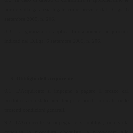
8.2. In caso di difetto di conformità si applicheranno le
norme sulla garanzia legale come previste dal D.Lgs. 6
settembre 2005, n. 206.
8.3. La garanzia si applica limitatamente ai prodotti
indicati nel D.Lgs. 6 settembre 2005, n. 206.
Obblighi dell'Acquirente
9.1. L’Acquirente si impegna a pagare il prezzo del
prodotto acquistato nei tempi e modi indicati nelle
presenti condizioni generali.
9.2. L'Acquirente si impegna e si obbliga, una volta
conclusa la procedura d'acquisto, a provvedere alla