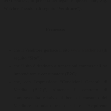
0471 636137, in persona del legale rappresentante, Sig.
Walcher Theodor (di seguito “
Venditore
”);
Premesso:
che il Venditore gestisce il sito
www.walcher.eu
(di
seguito “
Sito
”);
che il sito è destinato a transazioni commerciali tra
imprenditore e consumatore (B2C);
che, con l'espressione “Condizioni Generali di
Vendita (B2C)”, s'intende il contratto di
compravendita relativo ai beni di consumo del
Venditore stipulato tra questi e l'Acquirente