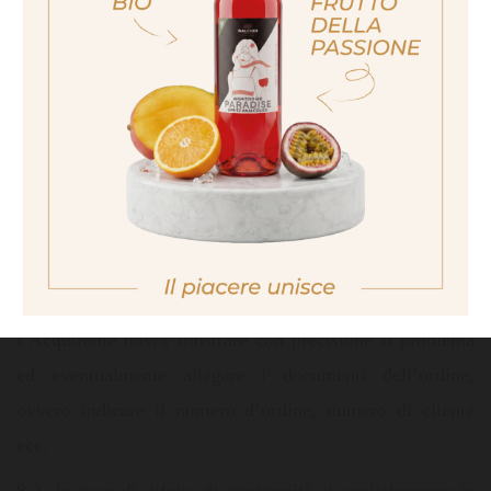
ich bin nicht volljährig
non sono maggiorenne
Garanzie e modalità di assistenza
No I am not of legal drinking age
8.1. Il Venditore commercializza unicamente prodotti
originali e di elevato livello qualitativo. In caso di
domande, reclami o suggerimenti, l’Acquirente potrà
rivolgersi al Venditore tramite l’indirizzo di posta
elettronica
info@walcher.eu
. Onde garantire un veloce
trattamento delle domande, reclami o suggerimenti,
l’Acquirente dovrà illustrare con precisione il problema
ed eventualmente allegare i documenti dell’ordine,
ovvero indicare il numero d’ordine, numero di cliente
ecc.