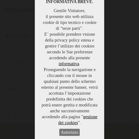
INFORMATIVA BREVE.
ESPRESSIONE DEL CONSENSO
Gentile Visitatore,
il presente sito web utilizza
cookie di tipo tecnico e cookie
di “terze parti”.
E’ possibile prendere visione
ACCETTO
della privacy policy estesa e
gestire l’utilizzo dei cookies
secondo le Sue preferenze
accedendo alla presente
[.....], lì [.....]
informativa
.
Proseguendo la navigazione e
cliccando con il mouse in
qualsiasi punto dello schermo
Firme
esterno al presente banner, verrà
accettata l’impostazione
predefinita dei cookies che
potrà essere gestita e modificata
anche successivamente
[.....]
accedendo alla pagina “
gestione
dei cookies
”.
[.....]
Autorizzo