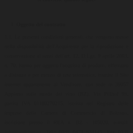
Oggetto del contratto
1.1. Le presenti condizioni generali, che vengono messe
nella disponibilità dell'Acquirente per la riproduzione e
conservazione ai sensi dell'art. 12, D.Lgs. 9 aprile 2003,
n. 70, hanno per oggetto l'acquisto di prodotti, effettuato
a distanza e per mezzo di rete telematica, tramite il Sito
internet appartenente al Venditore, con sede in 39057
Appiano sulla strada del vino (BZ), Via Pillhof 99,
partita IVA 01180270215, iscritta nel Registro delle
imprese della Camera di Commercio di Bolzano,
iscrizione presso il REA n. BZ - 105020, e-mail:
info@walcher.eu
, Tel.: 0039 0471 631145, Fax 0039