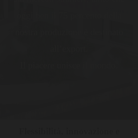
oggi ben il 75 percento della
nostra produzione è destinato
all’export.
Il piacere unisce il mondo.
Flessibilità, innovazione e