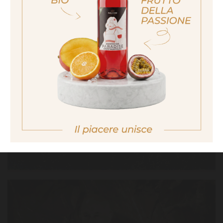
ich bin nicht volljährig
non sono maggiorenne
No I am not of legal drinking age