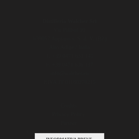
Distilleria Walcher Srl
Via Pillhof 99
I-39057 Appiano s. S. d. V. (BZ)
Alto Adige / Italia
T. +39 0471 631 145
F. +39 0471 636 137
info@walcher.eu
P.IVA IT 01180270215
Credits
Privacy Policy
Partner
Condizioni generali di vendita (B2C)