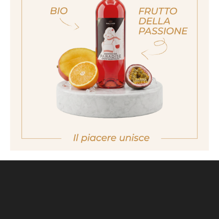
ich bin nicht volljährig
non sono maggiorenne
No I am not of legal drinking age