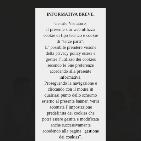
INFORMATIVA BREVE.
Gentile Visitatore,
il presente sito web utilizza
cookie di tipo tecnico e cookie
di “terze parti”.
E’ possibile prendere visione
della privacy policy estesa e
gestire l’utilizzo dei cookies
secondo le Sue preferenze
accedendo alla presente
informativa
.
Proseguendo la navigazione e
cliccando con il mouse in
qualsiasi punto dello schermo
esterno al presente banner, verrà
accettata l’impostazione
predefinita dei cookies che
potrà essere gestita e modificata
anche successivamente
accedendo alla pagina “
gestione
dei cookies
”.