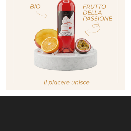
ich bin nicht volljährig
non sono maggiorenne
No I am not of legal drinking age