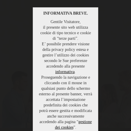
INFORMATIVA BREVE.
Gentile Visitatore,
il presente sito web utilizza
cookie di tipo tecnico e cookie
di “terze parti”.
E’ possibile prendere visione
della privacy policy estesa e
gestire l’utilizzo dei cookies
secondo le Sue preferenze
accedendo alla presente
informativa
.
Proseguendo la navigazione e
cliccando con il mouse in
qualsiasi punto dello schermo
esterno al presente banner, verrà
accettata l’impostazione
predefinita dei cookies che
potrà essere gestita e modificata
anche successivamente
accedendo alla pagina “
gestione
dei cookies
”.