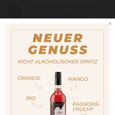
Empfohlen zum Verfeinern von:
Sommersalaten, insbesondere mit
Avocado, Rucola, Tomaten oder
Ziegenkäse, in Kombination mit
Garnelen, gegrilltem Hähnchen,
gegrilltem oder gebratenem Fisch, für
fruchtige Saucen, Marinaden und BBQ-
Saucen, für asiatisch inspirierte Gerichte,
zum Verfeinern von Desserts, Sorbets
und frischen Fruchtsalaten.
ja, ich bin volljährig
sí, sono già maggiorenne
Yes I am of legal drinking age
Füllmenge
250 ml
ich bin nicht volljährig