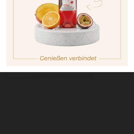
non sono maggiorenne
No I am not of legal drinking age
Stück
9,90 €
Wichtiger Hinweis:
Bestellungen sind nur
in Italien möglich. Für weitere
Kaufmöglichkeiten besuchen Sie bitte unsere
Partnerseite
.
zurück zu
GENUSSMANUFAKTUR