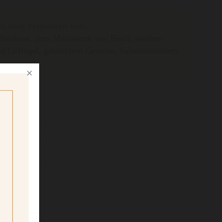
n zum Verfeinern von:
landaise, zum Marinieren von Fisch, weißem
nd Geflügel, gekochtem Gemüse, Salatvariationen.
r Füllmenge