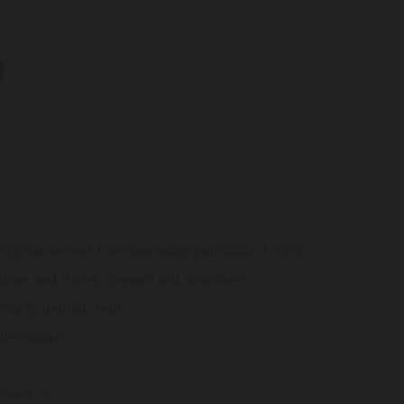
O
eitgefächertem Überraschungspotenzial: Leicht
irne und Apfel, gepaart mit dezenten
isch, delikat, fein.
ler Säure.
Food: 5