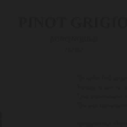
PINOT GRIGI
AGRO NOBILE
ZZZ107
Ein weißer Profi mit br
fruchtige Aromen von B
Lindenblütennuancen. Fr
Eine neue Dimension ed
Säuregrad nach Slow 