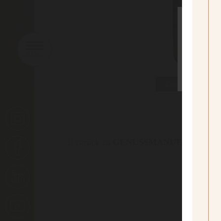
sí
Yes I
Datenblatt dru
zurück zu
GENUSSMANUFAKTUR