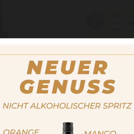
Empfohle
Sauce Hol
Fleisch u
Füllmenge
250ml
Erhältlich auch in de
500ml