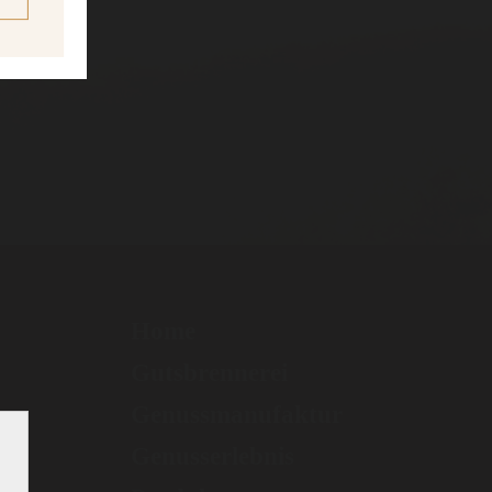
Home
Gutsbrennerei
Genussmanufaktur
Genusserlebnis