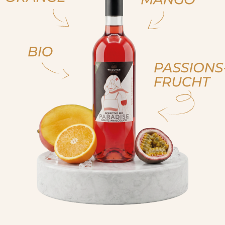
ja, ich bin volljährig
ich bin nicht volljähr
, sono già maggiorenne
non sono maggioren
 am of legal drinking age
No I am not of legal drink
cken