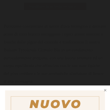
Stampare la scheda tecnica
Purissimo concentrato di succo d'uva biologico e delicato
aceto di vino bianco estraggono i tipici aromi resinosi e
freschi dalle pigne del cirmolo e trasformano il nostro
Balsam Tyrolensis Cirmolo Bio in un condimento
particolarmente pregiato, con una buona struttura ed un
corpo equilibrato che affascina con le sue note tipiche
del pino cembro e le sue aromatiche sfumature di bosco
d’alta montagna.
Grado di aciditá secondo Slow Food: 3
Particolarmente indicato per affinare: