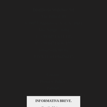
Distilleria Walcher Srl
Via Pillhof 99
I-39057 Appiano s. S. d. V. (BZ)
Alto Adige / Italia
T. +39 0471 631 145
F. +39 0471 636 137
info@walcher.eu
P.IVA IT 01180270215
Credits
Privacy Policy
Partner
Condizioni generali di vendita (B2C)
OS Plattform
INFORMATIVA BREVE.