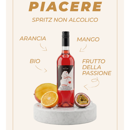
Ortaggi a radice, piatti a base di funghi,
per affinare tartare, piatti di selvaggina,
sughi di carne, marinate aromatiche.
ja, ich bin volljährig
sí, sono già maggiorenne
Formato
Yes I am of legal drinking age
500ml
ich bin nicht volljährig
non sono maggiorenne
quantità
15,30 €
No I am not of legal drinking age
Prezzo a bottiglia incl. 22% di IVA. escl.
spese di spedizione