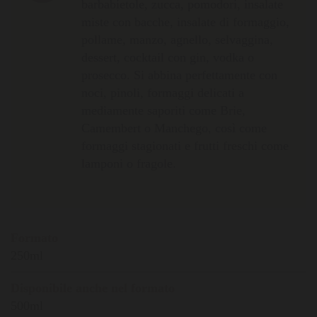
barbabietole, zucca, pomodori, insalate
miste con bacche, insalate di formaggio,
pollame, manzo, agnello, selvaggina,
dessert, cocktail con gin, vodka o
prosecco. Si abbina perfettamente con
noci, pinoli, formaggi delicati a
mediamente saporiti come Brie,
Camembert o Manchego, così come
formaggi stagionati e frutti freschi come
lamponi o fragole.
Formato
250ml
Disponibile anche nel formato
500ml