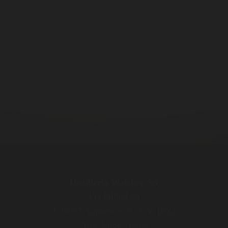
Distilleria Walcher Srl
Via Pillhof 99
I-39057 Appiano s. S. d. V. (BZ)
Alto Adige / Italia