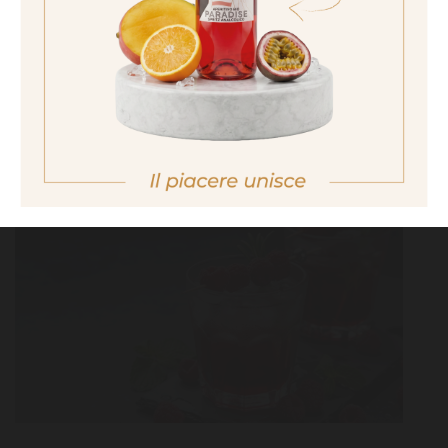
No I am not of legal drinking age
PINK TONIC