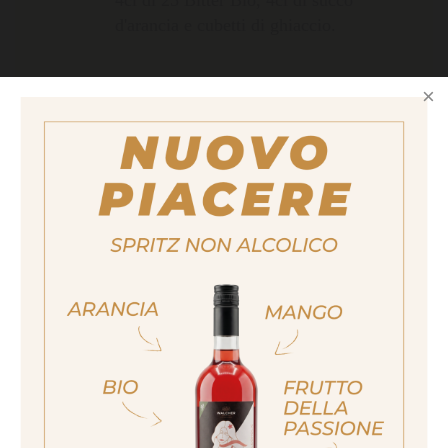
d'arancia e cubetti di ghiaccio.
Formato
700ml
Contenuto alcolico
25%
ja, ich bin volljährig
quantità
18,90 €
sí, sono già maggiorenne
Yes I am of legal drinking age
Prezzo a bottiglia incl. 22% di IVA. escl.
spese di spedizione
ich bin nicht volljährig