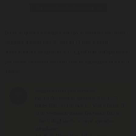
Stampare la scheda tecnica
Bitter in qualità biologica realizzato secondo una ricetta
originale italiana con 25 estratti di erbe e frutta
accuratamente selezionati. Un ingrediente indispensabile
per creare numerosi cocktail celebri apprezzati in tutto il
mondo.
Suggerimenti per servirlo
Per un Americano speciale: 3 cl di 25
Bitter Bio, 3 cl di Gin La Vita è Bella, 3
cl di Vermouth Rosso Tramonto Bio e
cubetti di ghiaccio o come aperitivo
stimolante:
4cl di 25 Bitter Bio, 4cl di succo