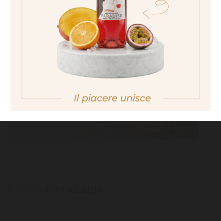
non sono maggiorenne
No I am not of legal drinking age
MEDITERRANEAN SUNSET
indietro
DISTILLERIA