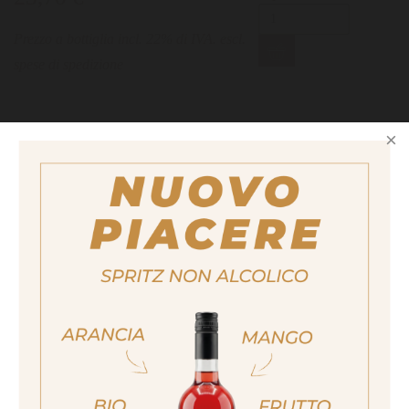
Prezzo a bottiglia incl. 22% di IVA. escl.
spese di spedizione
AMARETTO SOUR
ja, ich bin volljährig
sí, sono già maggiorenne
Yes I am of legal drinking age
COFFEE RHAPSODY