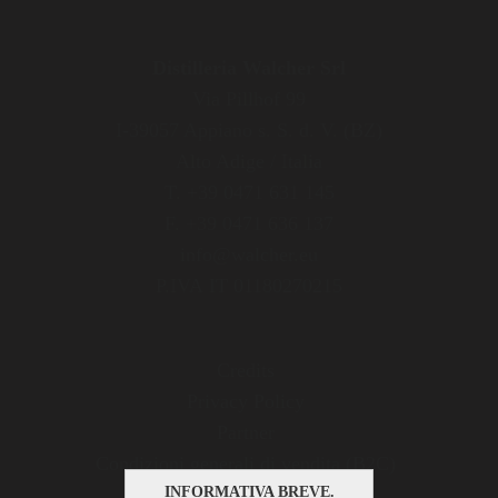
Distilleria Walcher Srl
Via Pillhof 99
I-39057 Appiano s. S. d. V. (BZ)
Alto Adige / Italia
T. +39 0471 631 145
F. +39 0471 636 137
info@walcher.eu
P.IVA IT 01180270215
Credits
Privacy Policy
Partner
Condizioni generali di vendita (B2C)
OS Plattform
INFORMATIVA BREVE.