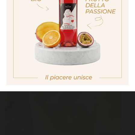
ich bin nicht volljährig
non sono maggiorenne
No I am not of legal drinking age
YELLOW NUT